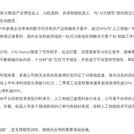
国际大数据产业博览会上，AI机器狗、具身智能机器人、与“AI大模型”面对面
生动图景。
中外参展企业带来的数字经济相关产品和服务方案中，超过60%与“人工智能+”
报记者看到，面向企业和政府端的一站式AI落地应用解决方案个知·智能工作站（GA
绍，GAI Station预装了写作助手、会议纪要、深度搜索等AI办公套件，能
不断精确目标内容，十分钟“读”完百万字报告，并形成万字深度研究报告，帮
年报来看，多家公司相关业务的高速增长也印证了AI落地提速。海光信息的高
动上半年净利润首次突破10亿元；二季度工业富联整体服务器营收增长超50%
比增长超60%。
动平台回答投资者提问时表示，人工智能已渗透到各行各业，公司基于自研的
、车载、机器人等多个领域获得的订单均有较好表现；深耕人工智能技术可提
电能”，是支撑模型训练、规模化应用的重要基础设施。