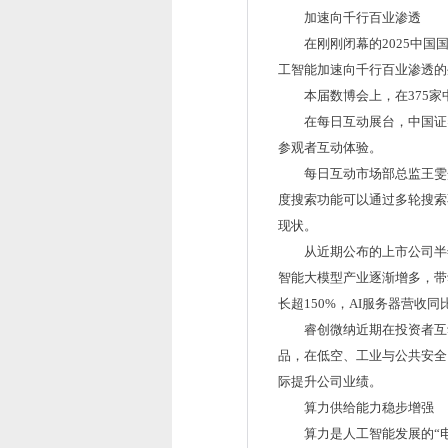
加速向千行百业渗透
在刚刚闭幕的2025中国
工智能加速向千行百业渗透的
本届数博会上，在375家
在每日互动展台，中国证券
参观者互动体验。
每日互动市场部总监王雯介
度搜索功能可以通过多轮搜索
现状。
从近期公布的上市公司半
智能大模型产业逐渐增多，带
长超150%，AI服务器营收同
睿创微纳近期在投资者互
品，在低空、工业与公共安全
际提升公司业绩。
算力供给能力稳步增强
算力是人工智能发展的“