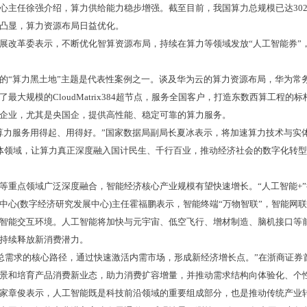
心主任徐强介绍，算力供给能力稳步增强。截至目前，我国算力总规模已达302E
凸显，算力资源布局日益优化。
展改革委表示，不断优化智算资源布局，持续在算力等领域发放“人工智能券”
的“算力黑土地”主题是代表性案例之一。谈及华为云的算力资源布局，华为常务
最大规模的CloudMatrix384超节点，服务全国客户，打造东数西算工程的
企业，尤其是央国企，提供高性能、稳定可靠的算力服务。
算力服务用得起、用得好。”国家数据局副局长夏冰表示，将加速算力技术与实
实体领域，让算力真正深度融入国计民生、千行百业，推动经济社会的数字化转
等重点领域广泛深度融合，智能经济核心产业规模有望快速增长。“人工智能+
中心(数字经济研究发展中心)主任霍福鹏表示，智能终端“万物智联”，智能网
智能交互环境。人工智能将加快与元宇宙、低空飞行、增材制造、脑机接口等
持续释放新消费潜力。
影响总需求的核心路径，通过快速激活内需市场，形成新经济增长点。”在浙商证券
场景和培育产品消费新业态，助力消费扩容增量，并推动需求结构向体验化、个
家章俊表示，人工智能既是科技前沿领域的重要组成部分，也是推动传统产业