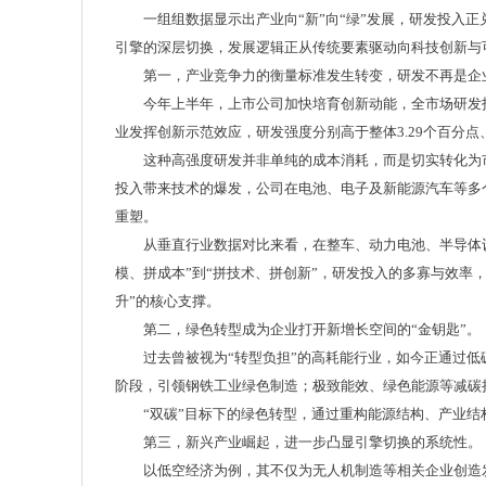
一组组数据显示出产业向“新”向“绿”发展，研发投入
引擎的深层切换，发展逻辑正从传统要素驱动向科技创新与
第一，产业竞争力的衡量标准发生转变，研发不再是企
今年上半年，上市公司加快培育创新动能，全市场研发投入
业发挥创新示范效应，研发强度分别高于整体3.29个百分点、
这种高强度研发并非单纯的成本消耗，而是切实转化为
投入带来技术的爆发，公司在电池、电子及新能源汽车等多
重塑。
从垂直行业数据对比来看，在整车、动力电池、半导体
模、拼成本”到“拼技术、拼创新”，研发投入的多寡与效率
升”的核心支撑。
第二，绿色转型成为企业打开新增长空间的“金钥匙”。
过去曾被视为“转型负担”的高耗能行业，如今正通过
阶段，引领钢铁工业绿色制造；极致能效、绿色能源等减碳
“双碳”目标下的绿色转型，通过重构能源结构、产业
第三，新兴产业崛起，进一步凸显引擎切换的系统性。
以低空经济为例，其不仅为无人机制造等相关企业创造