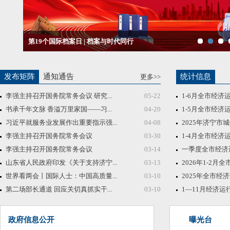
第19个国际档案日 | 档案与时代同行
发布矩阵
通知通告
统计信息
更多>>
李强主持召开国务院常务会议 研究...
05-22
1-6月全市经济
书承千年文脉 香溢万里家国——习...
04-20
1-5月全市经济
习近平就服务业发展作出重要指示强...
04-08
2025年济宁市城
李强主持召开国务院常务会议
03-30
1-4月全市经济
李强主持召开国务院常务会议
03-14
一季度全市经济
山东省人民政府印发《关于支持济宁...
03-13
2026年1-2月全
世界看两会丨国际人士：中国高质量...
03-10
2025年全市经
第二场部长通道 回应关切真抓实干...
03-10
1—11月经济运
政府信息公开
曝光台